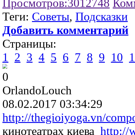
Просмотров:
3012748
Ком
Теги:
Советы
,
Подсказки
Добавить комментарий
Страницы:
1
2
3
4
5
6
7
8
9
10
1
0
OrlandoLouch
08.02.2017 03:34:29
http://thegioiyoga.vn/comp
кинотеатрах киева
http:/