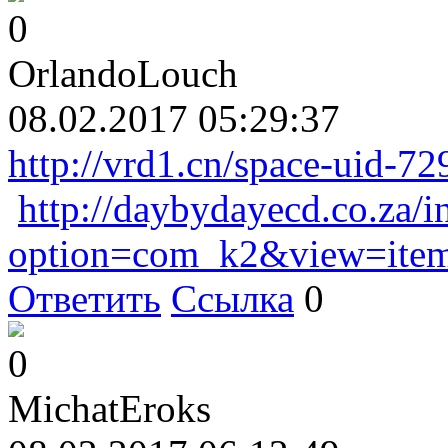
0
OrlandoLouch
08.02.2017 05:29:37
http://vrd1.cn/space-uid-72
http://daybydayecd.co.za/
option=com_k2&view=item
Ответить
Ссылка
0
0
MichatEroks