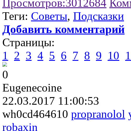
Просмотров:
3012684
Ком
Теги:
Советы
,
Подсказки
Добавить комментарий
Страницы:
1
2
3
4
5
6
7
8
9
10
1
0
Eugenecoine
22.03.2017 11:00:53
wh0cd464610
propranolol
robaxin