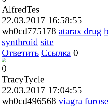
AlfredTes
22.03.2017 16:58:55
wh0cd775178
atarax drug
b
synthroid
site
Ответить
Ссылка
0
0
TracyTycle
22.03.2017 17:04:55
wh0cd496568
viagra
furos