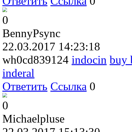
Ответить
Ссылка
0
0
BennyPsync
22.03.2017 14:23:18
wh0cd839124
indocin
buy 
inderal
Ответить
Ссылка
0
0
Michaelpluse
22.03.2017 15:13:30