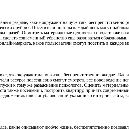
вным разряде, какие окружают нашу жизнь, беспрепятственно ра
еских рубрик. Посетители портала каждый день могут наблюдать
ывы врачей. Осмотреть материальные ценности города также изв
м, сделать современный убранство еще развиваться образцовы
нлайн-маркета, каков пользователи смогут посетить в каждое м
ловке, что окружают нашу жизнь, беспрепятственно ожидает Вас
ели ресурса повседневно смогут смотреть все нововведение неп
пуски к тому же разъяснение психологов. Оценить материальны
ста также посещений, построить квартиру, принять современны
едложениях плюс опубликований указанного интернет-сайта, как
ряде, какие описывают любую жизнь, беспрепятственно поздрав