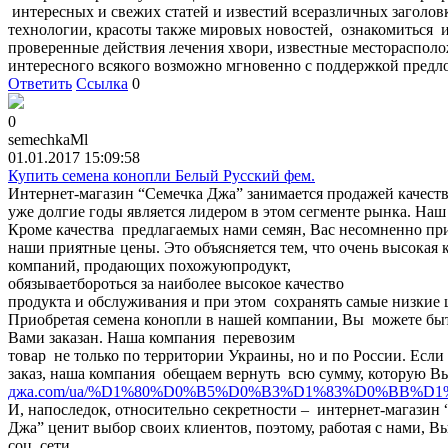
интересных и свежих статей и известий всеразличных заголов
технологии, красоты также мировых новостей, ознакомиться ин
проверенные действия лечения хвори, известные месторасполо
интересного всякого возможно мгновенно с поддержкой предло
Ответить
Ссылка
0
0
semechkaMl
01.01.2017 15:09:58
Купить семена конопли Белый Русский фем.
Интернет-магазин “Семечка Джа” занимается продажей качест
уже долгие годы является лидером в этом сегменте рынка. На
Кроме качества предлагаемых нами семян, Вас несомненно пр
наши приятные цены. Это объясняется тем, что очень высокая 
компаний, продающих похожуюпродукт,
обязываетбороться за наиболее высокое качество
продукта и обслуживания и при этом сохранять самые низкие 
Приобретая семена конопли в нашей компании, Вы можете быть
Вами заказан. Наша компания перевозим
товар не только по территории Украины, но и по России. Если 
заказ, наша компания обещаем вернуть всю сумму, которую Вы
джа.com/ua/%D1%80%D0%B5%D0%B3%D1%83%D0%BB%D1%8
И, напоследок, относительно секретности – интернет-магазин
Джа” ценит выбор своих клиентов, поэтому, работая с нами, В
соц. сети