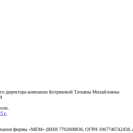
ного директора компании Котряховой Татьяны Михайловны
М
роли.
5 г.
ния фирмы «МЕМ» (ИНН 7702608836, ОГРН 1067746742458, адрес: