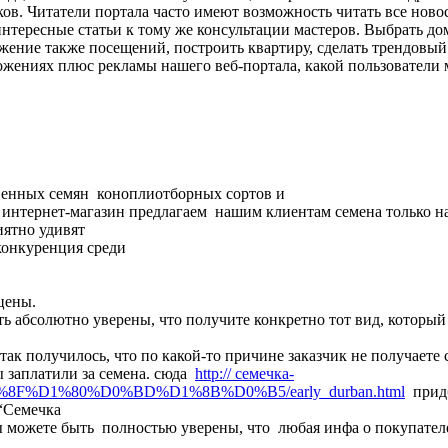
ков. Читатели портала часто имеют возможность читать все ново
тересные статьи к тому же консультации мастеров. Выбрать дом
жение также посещений, построить квартиру, сделать трендовы
жениях плюс рекламы нашего веб-портала, какой пользователи м
венных семян коноплиотборных сортов и
ш интернет-магазин предлагаем нашим клиентам семена только н
иятно удивят
конкуренция среди
цены.
 абсолютно уверены, что получите конкретно тот вид, который
так получилось, что по какой-то причине заказчик не получаете 
 заплатили за семена. сюда
http:// семечка-
F%D1%80%D0%BD%D1%8B%D0%B5/early_durban.html
придб
 “Семечка
ы можете быть полностью уверены, что любая инфа о покупателе