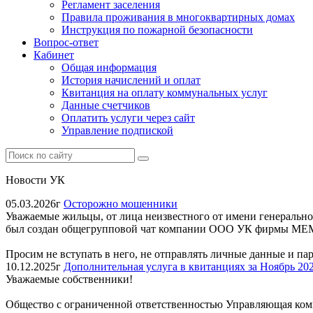
Регламент заселения
Правила проживания в многоквартирных домах
Инструкция по пожарной безопасности
Вопрос-ответ
Кабинет
Общая информация
История начислений и оплат
Квитанция на оплату коммунальных услуг
Данные счетчиков
Оплатить услуги через сайт
Управление подпиской
Новости УК
05.03.2026г
Осторожно мошенники
Уважаемые жильцы, от лица неизвестного от имени генераль
был создан общегрупповой чат компании ООО УК фирмы МЕ
Просим не вступать в него, не отправлять личные данные и па
10.12.2025г
Дополнительная услуга в квитанциях за Ноябрь 202
Уважаемые собственники!
Общество с ограниченной ответственностью Управляющая компа