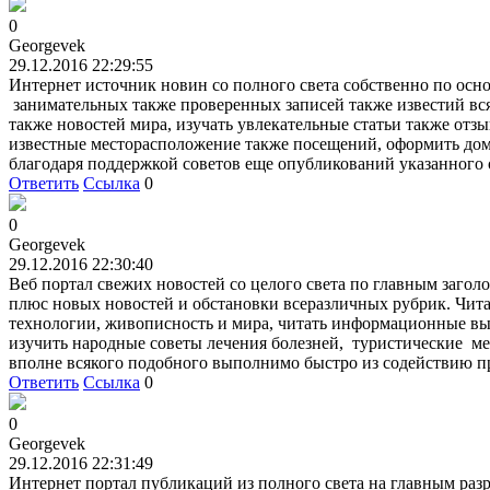
0
Georgevek
29.12.2016 22:29:55
Интернет источник новин со полного света собственно по осно
занимательных также проверенных записей также известий всяч
также новостей мира, изучать увлекательные статьи также отз
известные месторасположение также посещений, оформить до
благодаря поддержкой советов еще опубликований указанного о
Ответить
Ссылка
0
0
Georgevek
29.12.2016 22:30:40
Веб портал свежих новостей со целого света по главным заго
плюс новых новостей и обстановки всеразличных рубрик. Читат
технологии, живописность и мира, читать информационные вы
изучить народные советы лечения болезней, туристические ме
вполне всякого подобного выполнимо быстро из содействию пр
Ответить
Ссылка
0
0
Georgevek
29.12.2016 22:31:49
Интернет портал публикаций из полного света на главным раз