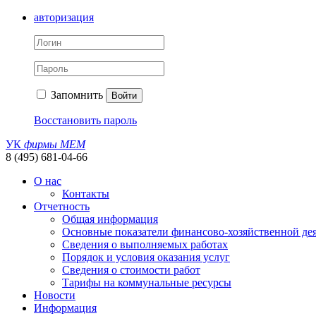
авторизация
Запомнить
Войти
Восстановить пароль
УК
фирмы МЕМ
8 (495) 681-04-66
О нас
Контакты
Отчетность
Общая информация
Основные показатели финансово-хозяйственной де
Сведения о выполняемых работах
Порядок и условия оказания услуг
Сведения о стоимости работ
Тарифы на коммунальные ресурсы
Новости
Информация