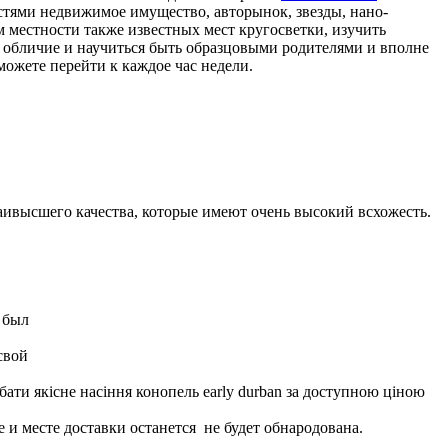
стями недвижимое имущество, авторынок, звезды, нано-
 местности также известных мест кругосветки, изучить
й обличие и научиться быть образцовыми родителями и вполне
ожете перейти к каждое час недели.
аивысшего качества, которые имеют очень высокий всхожесть.
 был
свой
ати якісне насіння конопель early durban за доступною ціною
 и месте доставки останется не будет обнародована.