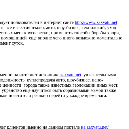
дует пользователей в интернет сайте
http://www.zaxvatu.net
 все известия землю, авто, шоу-бизнес, технологий, уход
естных мест кругосветки, применить способы борьбы хвори,
ми помощницей еще вполне чего иного возможно моментально
омент суток.
 именно на интернет источнике
zaxvatu.net
увлекательными
одвижность, куплепродажа авто, шоу-бизнес, нано-
е ценности города также известных геолокации иных мест,
й убранство еще научиться быть образцовыми мамой также
ов посетители реально перейти у каждое время часа.
ляет клиентов именно на данном портале
на zaxvatu.net/