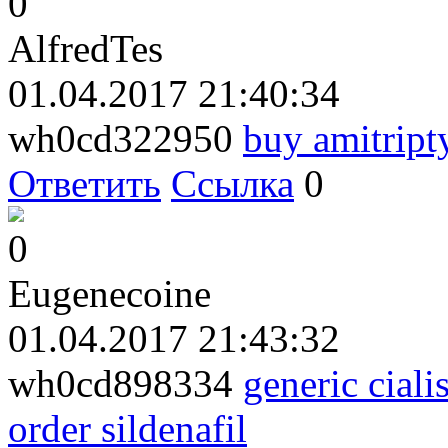
0
AlfredTes
01.04.2017 21:40:34
wh0cd322950
buy amitript
Ответить
Ссылка
0
0
Eugenecoine
01.04.2017 21:43:32
wh0cd898334
generic cial
order sildenafil