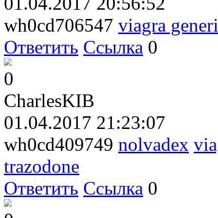
01.04.2017 20:56:52
wh0cd706547
viagra gener
Ответить
Ссылка
0
0
CharlesKIB
01.04.2017 21:23:07
wh0cd409749
nolvadex
via
trazodone
Ответить
Ссылка
0