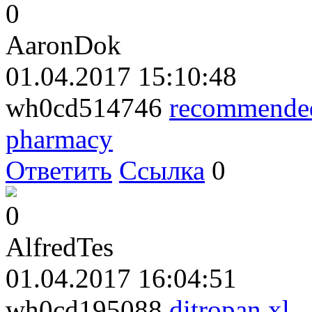
0
AaronDok
01.04.2017 15:10:48
wh0cd514746
recommended
pharmacy
Ответить
Ссылка
0
0
AlfredTes
01.04.2017 16:04:51
wh0cd195088
ditropan xl