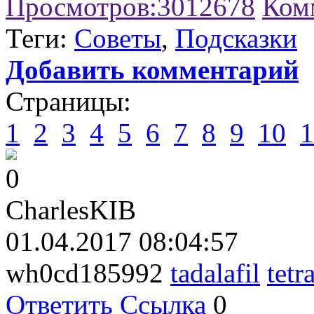
Просмотров:
3012678
Ком
Теги:
Советы
,
Подсказки
Добавить комментарий
Страницы:
1
2
3
4
5
6
7
8
9
10
1
0
CharlesKIB
01.04.2017 08:04:57
wh0cd185992
tadalafil
tetr
Ответить
Ссылка
0